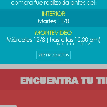
- negro
Parlante karaoke - rosa
1.271
89
$
1.589
$