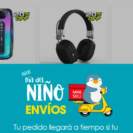
mbrico con luces
Auriculares ultra - negro
Auricula
791
231
89
$
989
$
$
$