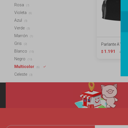
Rosa
(7)
Violeta
(6)
Azul
(5)
Verde
(5)
Marrón
(1)
Gris
Parlante A159 
(2)
Blanco
1.191
$
1.4
(15)
$
Negro
(13)
Multicolor
(6)
Celeste
(3)