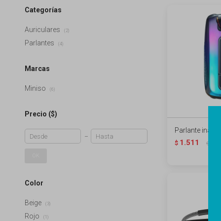
Categorías
Auriculares
(2)
Parlantes
(4)
Marcas
Miniso
(6)
Precio
($)
Parlante inalá
1.511
$
1.8
$
OK
Color
Beige
(3)
Rojo
(1)