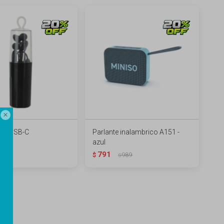

res USB-C
Parlante inalambrico A151 -
azul
289
791
$
989
$