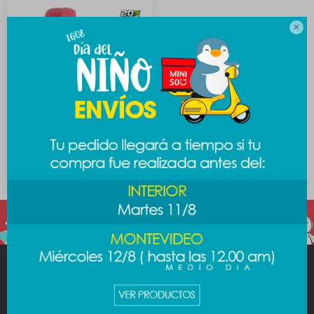

Auriculares in ear - rojo
199
$
249
$
MINISO
AYUDA