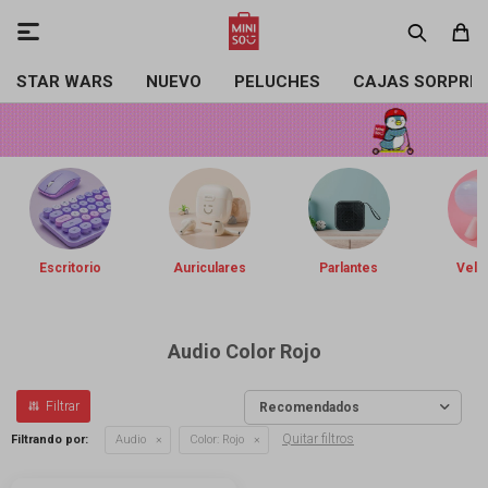

STAR WARS
NUEVO
PELUCHES
CAJAS SORPRE
Escritorio
Auriculares
Parlantes
Vela
Audio Color Rojo
Recomendados
Quitar filtros
Filtrando por:
Audio
Color:
Rojo