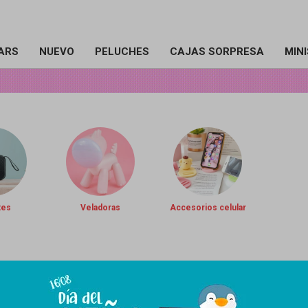
ARS
NUEVO
PELUCHES
CAJAS SORPRESA
MIN
tes
Veladoras
Accesorios celular
cciones de nuestro catálogo.