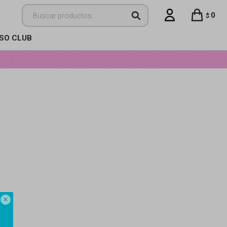
0
$
ISO CLUB
