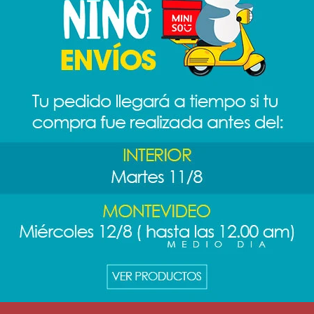
s
RME