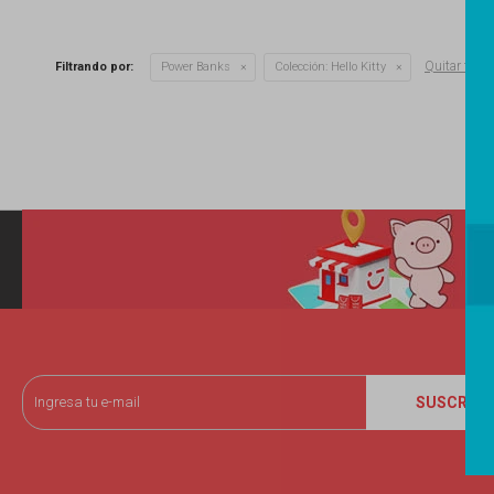
Quitar filtro
Filtrando por:
Power Banks
Colección:
Hello Kitty
SUSCRIBI