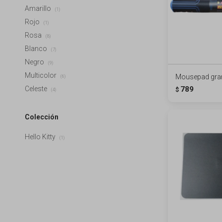
Amarillo
(1)
Rojo
(1)
Rosa
(8)
Blanco
(7)
Negro
(9)
Multicolor
Mousepad gra
(6)
Celeste
789
$
(4)
Colección
Hello Kitty
(1)