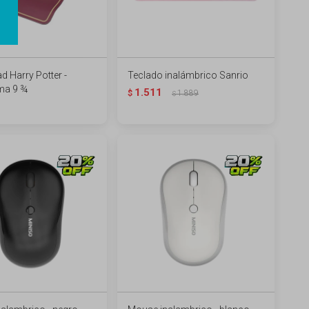
 Harry Potter -
Teclado inalámbrico Sanrio
ma 9 ¾
1.511
$
1.889
$