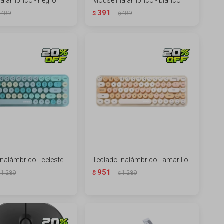
alambrico - negro
Mouse inalambrico - blanco
391
489
$
489
$
inalámbrico - celeste
Teclado inalámbrico - amarillo
951
1.289
$
1.289
$