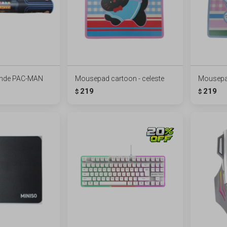
nde PAC-MAN
Mousepad cartoon - celeste
Mousepad
219
219
$
$