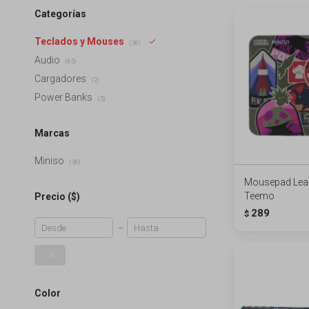
Categorías
Teclados y Mouses
(36)
Audio
(65)
Cargadores
(2)
Power Banks
(5)
Marcas
Miniso
(36)
Mousepad Leag
Teemo
Precio
($)
289
$
OK
Color