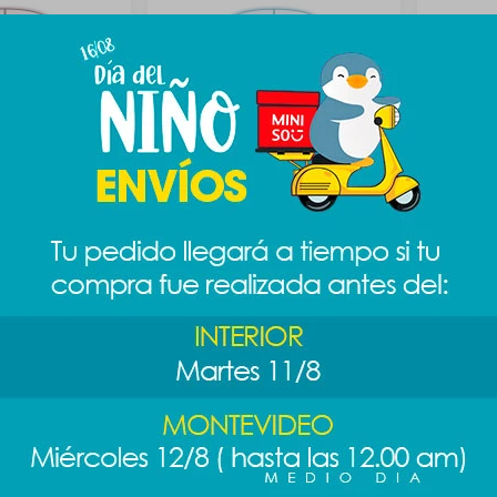
rico - rosa
Mouse inalambrico - celeste
Mouse in
311
311
$
389
$
$
$