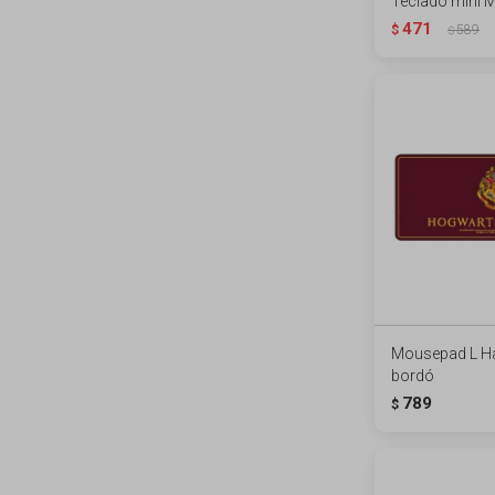
Teclado mini M
471
$
589
$
Mousepad L Har
bordó
789
$