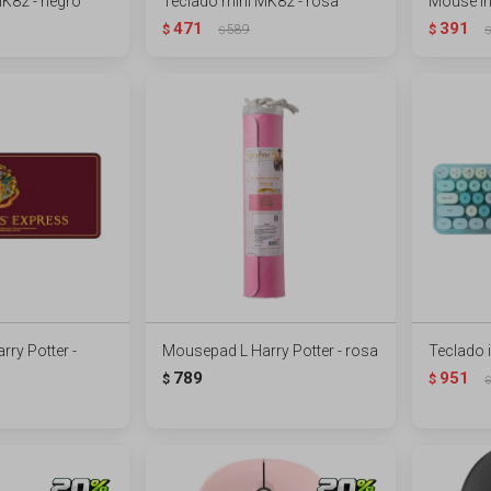
K82 - negro
Teclado mini MK82 - rosa
Mouse in
471
391
$
589
$
$
$
ry Potter -
Mousepad L Harry Potter - rosa
Teclado 
789
951
$
$
$