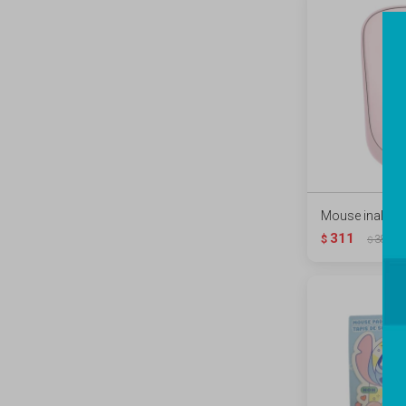
Mouse inalamb
311
$
389
$