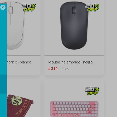

alambrico - blanco
Mouse inalambrico - negro
311
389
$
389
$