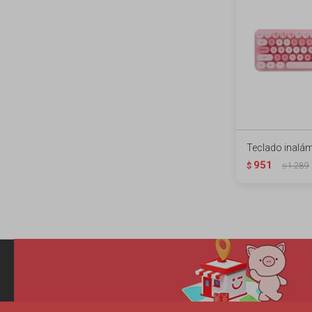
Teclado inalám
951
$
1.289
$