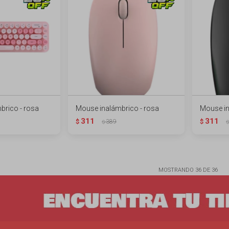
brico - rosa
Mouse inalámbrico - rosa
Mouse in
311
311
$
389
$
$
$
MOSTRANDO
36
DE
36