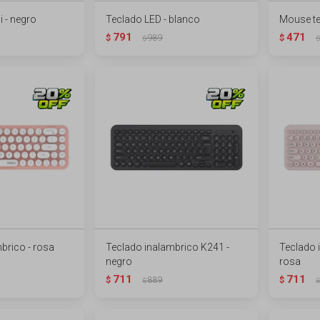
 - negro
Teclado LED - blanco
Mouse te
791
471
$
989
$
$
$
brico - rosa
Teclado inalambrico K241 -
Teclado 
negro
rosa
711
711
$
889
$
$
$