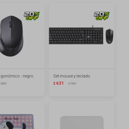
rgonómico - negro
Set mouse y teclado
631
389
$
789
$