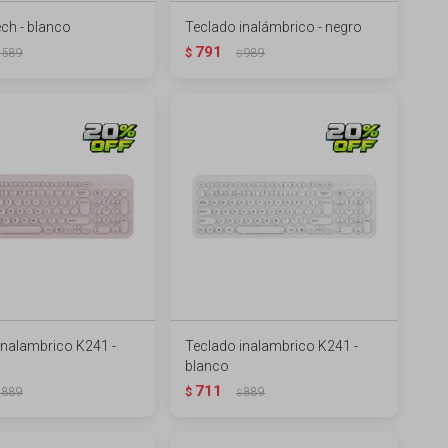
ch - blanco
Teclado inalámbrico - negro
791
589
$
989
$
inalambrico K241 -
Teclado inalambrico K241 -
blanco
711
889
$
889
$