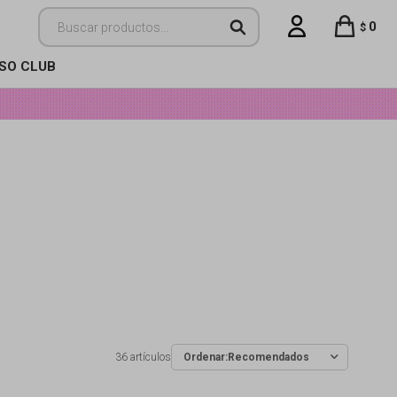
0
$
ISO CLUB
36 artículos
Recomendados