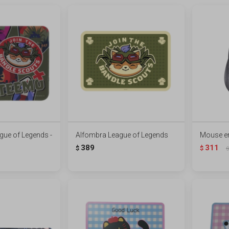
ue of Legends -
Alfombra League of Legends
Mouse e
389
311
$
$
$