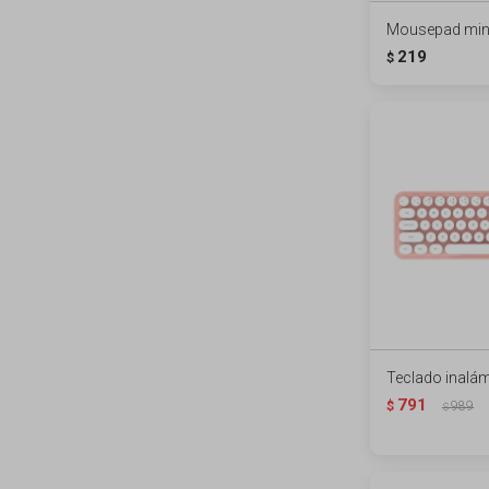
Mousepad mini
219
$
Teclado inalám
791
$
989
$