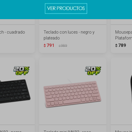
ch - cuadrado
Teclado con luces - negro y
Mousepad
plateado
Platafor
791
789
$
989
$
$