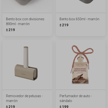
Bento box con divisiones
Bento box 650ml - marrón
890ml - marrón
219
$
219
$
Removedor de pelusas -
Perfumador de auto -
marrón
sándalo
219
199
$
$