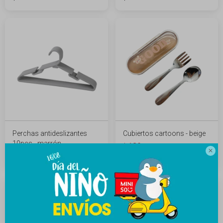
Perchas antideslizantes
Cubiertos cartoons - beige
10pcs - marrón
189
$
249
$

189
$