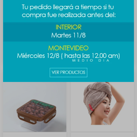
Cubierto de madera -
Cubierto de madera -
cuchara
cuchillo
149
149
$
$