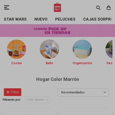

STAR WARS
NUEVO
PELUCHES
CAJAS SORPRE
Cocina
Baño
Organización
Decor
Hogar Color Marrón
Recomendados
Filtrando por:
Color:
Marrón