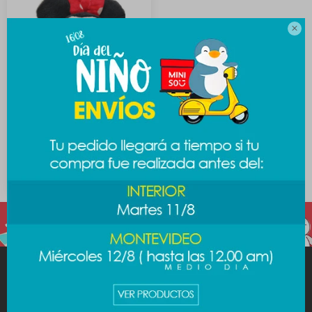

Colgante decorativo -
Minnie
289
$
MINISO
AYUDA