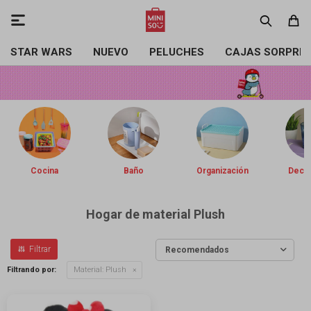

STAR WARS
NUEVO
PELUCHES
CAJAS SORPRE
Cocina
Baño
Organización
Decor
Hogar de material Plush
Recomendados
Filtrando por:
Material:
Plush