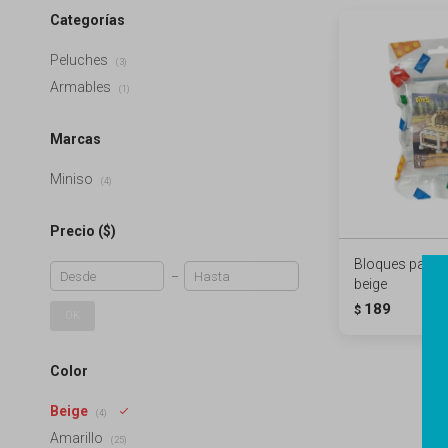
Categorías
Peluches
(3)
Armables
(1)
Marcas
Miniso
(4)
Precio
($)
Bloques para a
beige
189
$
OK
Color
Beige
(4)
Amarillo
(25)