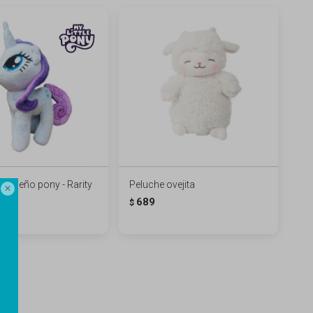
pequeño pony - Rarity
Peluche ovejita

689
989
$