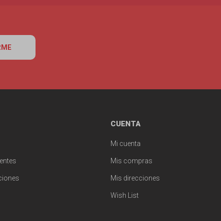
RME
CUENTA
Mi cuenta
entes
Mis compras
ciones
Mis direcciones
Wish List