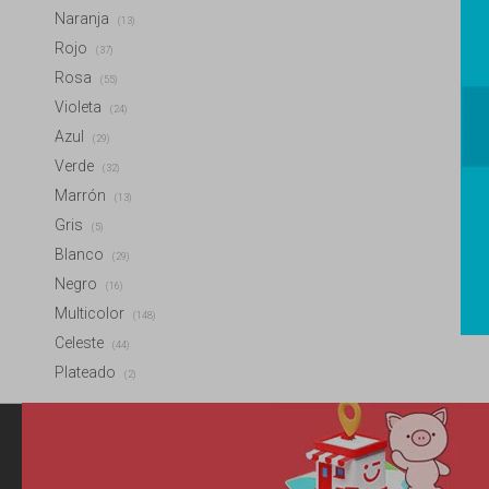
Naranja
(13)
Rojo
(37)
Rosa
(55)
Violeta
(24)
Azul
(29)
Verde
(32)
Marrón
(13)
Gris
(5)
Blanco
(29)
Negro
(16)
Multicolor
(148)
Celeste
(44)
Plateado
(2)