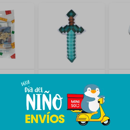
rmar vehículo -
Almohadón Minecraft espada
Peluche 
789
789
$
$
$