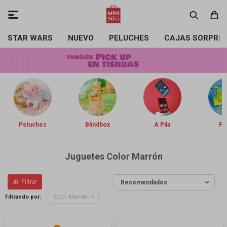

STAR WARS
NUEVO
PELUCHES
CAJAS SORPRE
Peluches
Blindbox
A Pila
Pin
Juguetes Color Marrón
Recomendados
Filtrando por:
Color:
Marrón