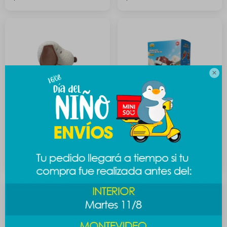

Peluche Snoopy sentado -
Bloques para armar sport -
cuero
Rugby
789
219
$
$