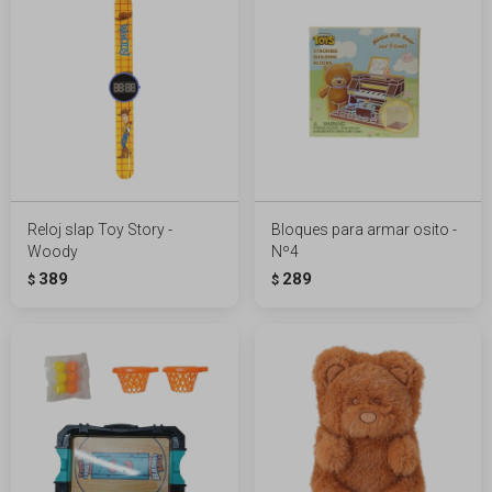
Reloj slap Toy Story -
Bloques para armar osito -
Woody
Nº4
389
289
$
$