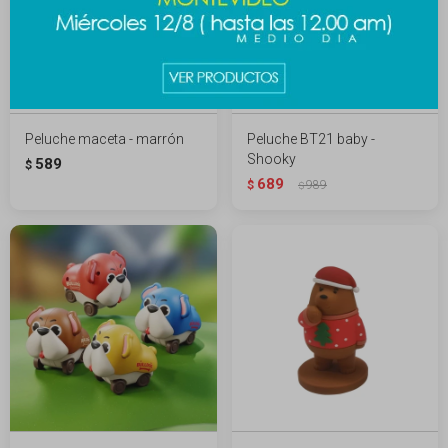
Peluche maceta - marrón
Peluche BT21 baby -
Shooky
589
$
689
$
989
$