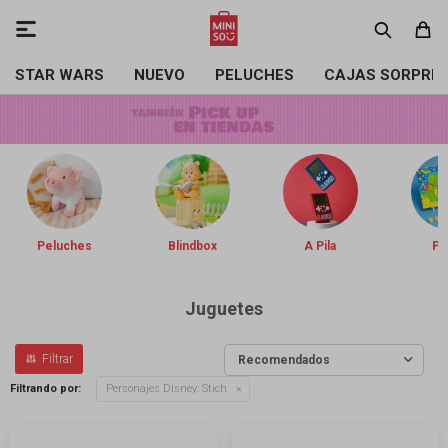

STAR WARS
NUEVO
PELUCHES
CAJAS SORPRE
Peluches
Blindbox
A Pila
Pin
Juguetes
Recomendados
Filtrando por:
Personajes Disney:
Stich