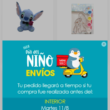

Peluche Stitch romantic
Set de pintura Stitch - Stitch
1.189
189
$
$