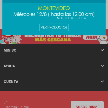
Peluche Stitch
789
$
MINISO
AYUDA
CUENTA
SUSCRIBIRME