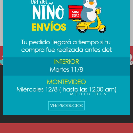
Juguete pingüino mascota
Juguete de mascota
latex - gris
pingüino - gris
489
249
$
$
MINISO
AYUDA
CUENTA