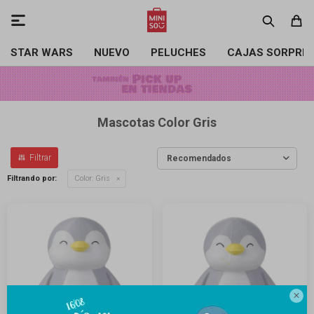

STAR WARS
NUEVO
PELUCHES
CAJAS SORPRE
Mascotas Color Gris
Recomendados
Filtrando por:
Color:
Gris
