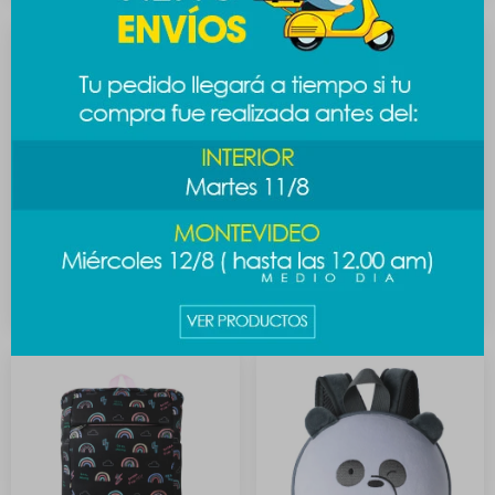
Mochila infantil - dinosaurio
Mochila clásica arcoiris
499
499
$
$