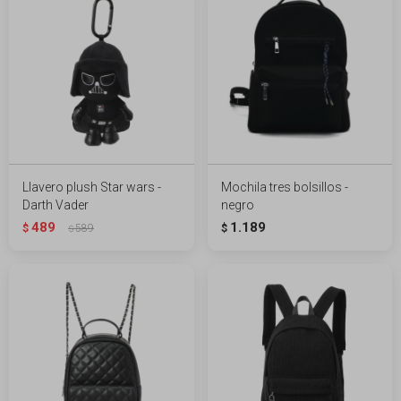
Llavero plush Star wars -
Mochila tres bolsillos -
Darth Vader
negro
489
1.189
$
589
$
$