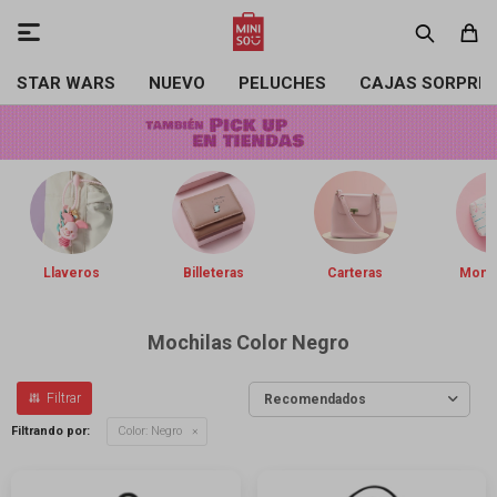

STAR WARS
NUEVO
PELUCHES
CAJAS SORPRE
Llaveros
Billeteras
Carteras
Mone
Mochilas Color Negro
Recomendados
Filtrando por:
Color:
Negro