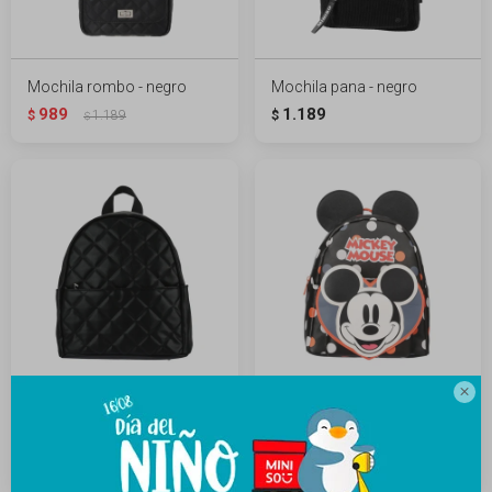
Mochila rombo - negro
Mochila pana - negro
989
1.189
$
1.189
$
$

Mochila capitoneada
Mochila orejitas Disney
diamante - negro
1.889
$
1.189
$