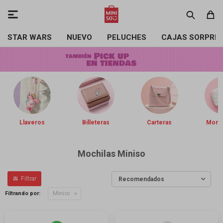

STAR WARS
NUEVO
PELUCHES
CAJAS SORPRE
Llaveros
Billeteras
Carteras
Mone
Mochilas Miniso
Recomendados
Filtrando por:
Miniso