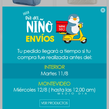

Mochila denim claro
Mochila capitoneada
diamante - blanco
1.189
$
1.189
$
Mochila capitoneada
Mochila multicolor - rosa
diamante - negro
989
$
1.189
$