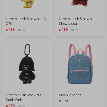
Llavero plush Star wars - C-
Llavero plush Star wars -
3PO
Chewbacca
489
489
$
589
$
589
$
$
Llavero plush Star wars -
Mochila hearts
Darth Vader
989
$
489
$
589
$