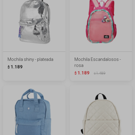
Mochila shiny - plateada
Mochila Escandalosos -
rosa
1.189
$
1.189
$
1.489
$