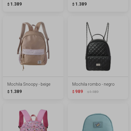
1.389
1.389
$
$
Mochila Snoopy - beige
Mochila rombo - negro
1.389
989
$
$
1.189
$