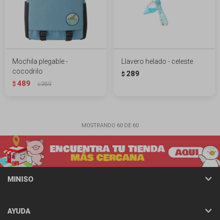
Mochila plegable -
Llavero helado - celeste
cocodrilo
289
$
489
$
989
$
MOSTRANDO
60
DE
60
MINISO
AYUDA