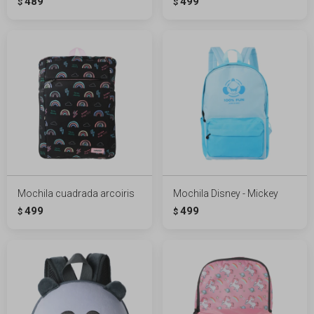
489
499
$
$
Mochila cuadrada arcoiris
Mochila Disney - Mickey
499
499
$
$