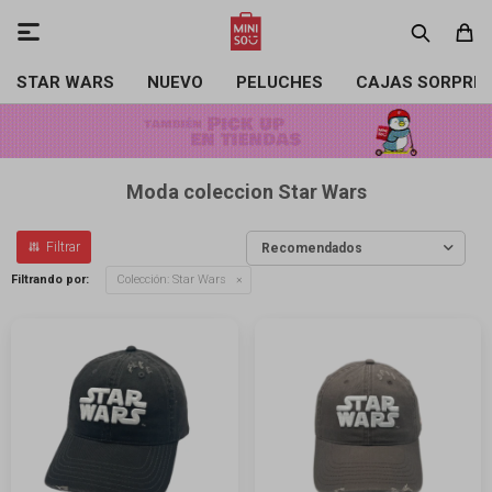

STAR WARS
NUEVO
PELUCHES
CAJAS SORPRE
Moda coleccion Star Wars
Recomendados
Filtrando por:
Colección:
Star Wars