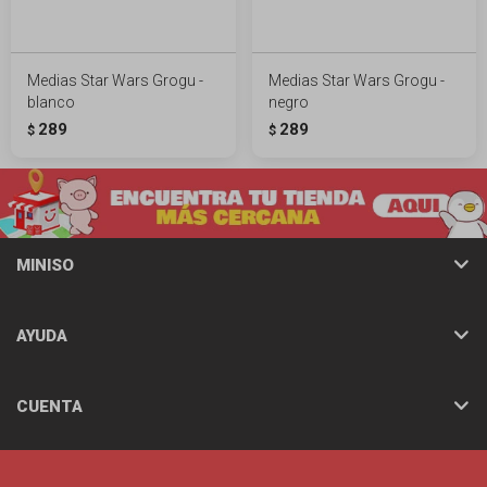
Medias Star Wars Grogu -
Medias Star Wars Grogu -
blanco
negro
289
289
$
$
MINISO
AYUDA
CUENTA