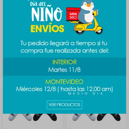
Gorro Star Wars - rojo
Paraguas estelar Star Wars
689
789
$
889
$
989
$
$