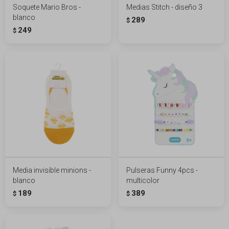
Soquete Mario Bros -
Medias Stitch - diseño 3
blanco
289
$
249
$
Media invisible minions -
Pulseras Funny 4pcs -
blanco
multicolor
189
389
$
$