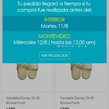
Ojotas chicas
Ojota chicas
superpoderosas 35-36 -
superpoderosas 37-38 -
blanco
blanco
299
299
$
$
Sandalia Disney 35-36 -
Sandalia Disney 39-40 -
Winnie Pooh
Winnie Pooh
589
589