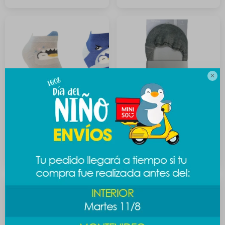

Medias PEN-PEN 7 a 9 - gris
Media invisible de hombre -
gris oscuro
189
$
139
$