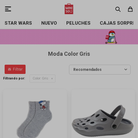

STAR WARS
NUEVO
PELUCHES
CAJAS SORPRE
Moda Color Gris
Recomendados
Filtrando por:
Color:
Gris