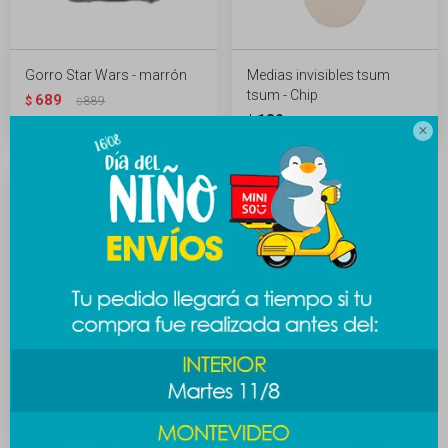
Gorro Star Wars - marrón
Medias invisibles tsum
tsum - Chip
689
$
889
$
189
$

Medias Toy Story - Woody
219
$