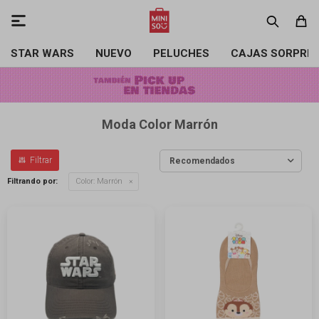

STAR WARS
NUEVO
PELUCHES
CAJAS SORPRE
Moda Color Marrón
Recomendados
Filtrando por:
Color:
Marrón