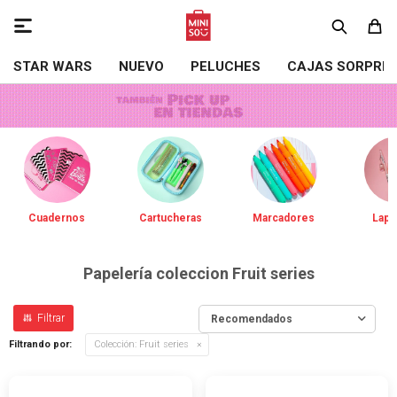

STAR WARS
NUEVO
PELUCHES
CAJAS SORPRE
Cuadernos
Cartucheras
Marcadores
Lapi
Papelería coleccion Fruit series
Recomendados
Filtrando por:
Colección:
Fruit series