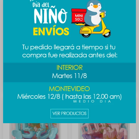
Collar stars - diseño 3
Pinza de cabello 10pcs -
diseño 1
139
$
219
$