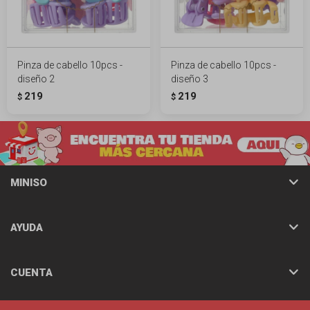
Pinza de cabello 10pcs -
Pinza de cabello 10pcs -
diseño 2
diseño 3
219
219
$
$
MINISO
AYUDA
CUENTA