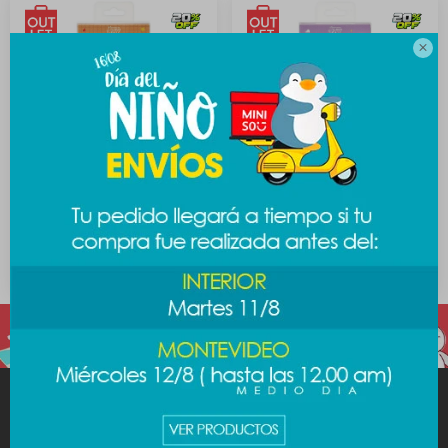

Auriculares Toy Story -
Auriculares Toy Story -
Woody
Buzz
391
391
$
589
$
589
$
$
MINISO