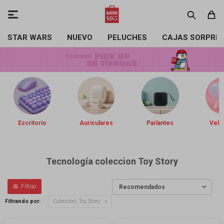

STAR WARS
NUEVO
PELUCHES
CAJAS SORPRE
Escritorio
Auriculares
Parlantes
Vela
Tecnología coleccion Toy Story
Recomendados
Filtrando por:
Colección:
Toy Story