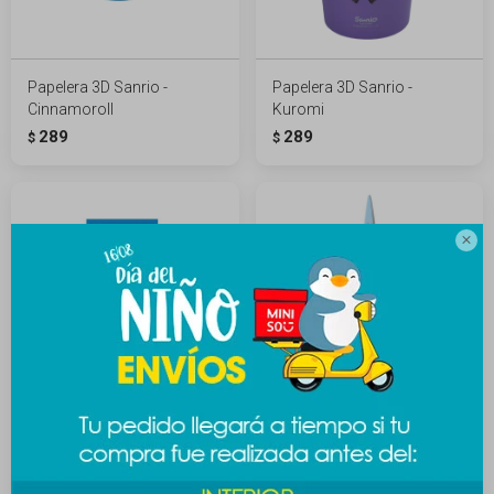
Papelera 3D Sanrio -
Papelera 3D Sanrio -
Cinnamoroll
Kuromi
289
289
$
$

Stickers 3D Hello Kitty B -
Tijera sanrio - Cinnamoroll
diseño 1
189
$
119
$