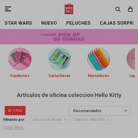

STAR WARS
NUEVO
PELUCHES
CAJAS SORPRE
Cuadernos
Cartucheras
Marcadores
Lapi
Artículos de oficina coleccion Hello Kitty
Recomendados
Filtrando por:
Artículos de oficina
Colección:
Hello Kitty
Quitar filtros