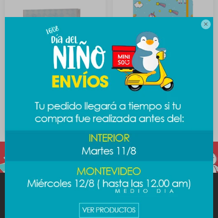

Carpeta Sanrio -
Carpeta unicornio A4 -
Cinnamoroll
celeste
289
189
$
$
MINISO
AYUDA