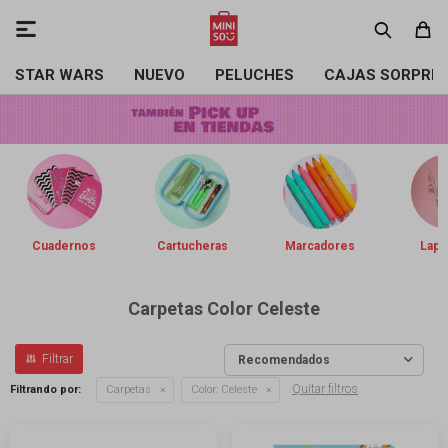

STAR WARS
NUEVO
PELUCHES
CAJAS SORPRE
Cuadernos
Cartucheras
Marcadores
Lapi
Carpetas Color Celeste
Recomendados
Quitar filtros
Filtrando por:
Carpetas
Color:
Celeste