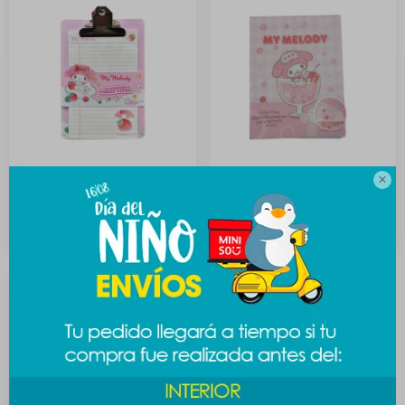

Carpeta anotaciones
Carpeta Sanrio - Melody
Sanrio - Melody
289
$
289
$