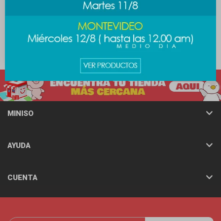
Carpeta Escandalosos A4
99
$
MINISO
AYUDA
CUENTA