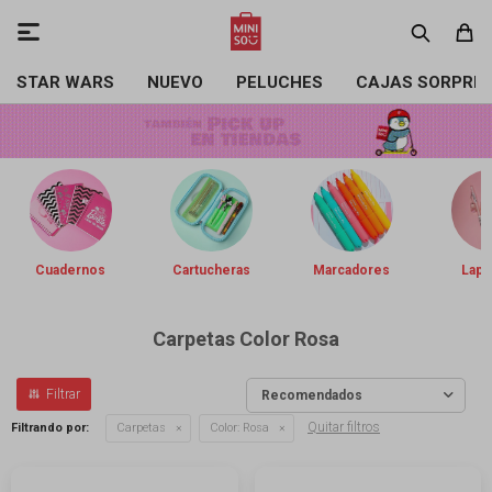

STAR WARS
NUEVO
PELUCHES
CAJAS SORPRE
Cuadernos
Cartucheras
Marcadores
Lapi
Carpetas Color Rosa
Recomendados
Quitar filtros
Filtrando por:
Carpetas
Color:
Rosa