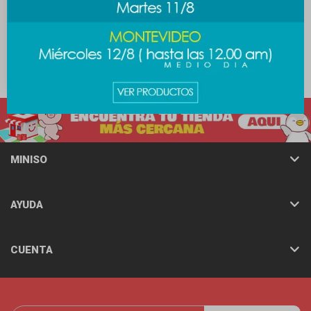
Cuaderno A4 - perrito
89
$
MINISO
AYUDA
CUENTA