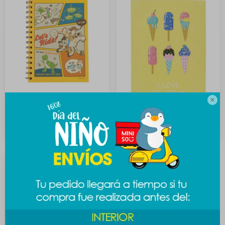

Cuaderno Espiral Toy Story
Cuaderno helados A4 -
A5
amarillo
189
89
$
$