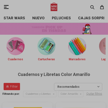

STAR WARS
NUEVO
PELUCHES
CAJAS SORPRE
Cuadernos
Cartucheras
Marcadores
Lapi
Cuadernos y Libretas Color Amarillo
Recomendados
Quitar filtros
Filtrando por:
Cuadernos y Libretas
Color:
Amarillo