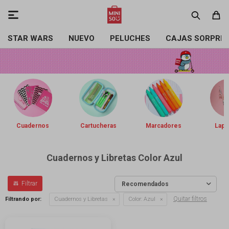

STAR WARS
NUEVO
PELUCHES
CAJAS SORPRE
Cuadernos
Cartucheras
Marcadores
Lapi
Cuadernos y Libretas Color Azul
Recomendados
Quitar filtros
Filtrando por:
Cuadernos y Libretas
Color:
Azul