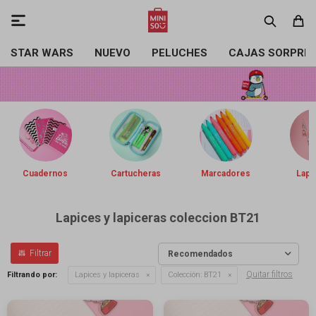

STAR WARS
NUEVO
PELUCHES
CAJAS SORPRE
Cuadernos
Cartucheras
Marcadores
Lapi
Lapices y lapiceras coleccion BT21
Recomendados
Quitar filtros
Filtrando por:
Lapices y lapiceras
Colección:
BT21