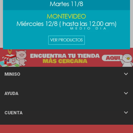
Lapicera BT21 baby -
Shooky
89
$
MINISO
AYUDA
CUENTA