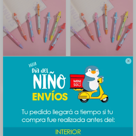

Lapicera BT21 baby -
Lapicera BT21 baby - Rj
Chimmy
89
$
89
$