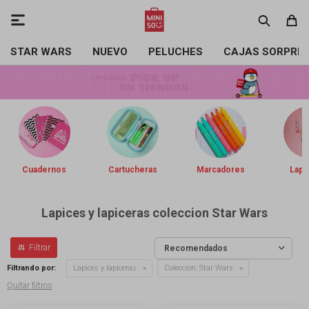

STAR WARS
NUEVO
PELUCHES
CAJAS SORPRE
Cuadernos
Cartucheras
Marcadores
Lapi
Lapices y lapiceras coleccion Star Wars
Recomendados
Filtrando por:
Lapices y lapiceras
Colección:
Star Wars
Quitar filtros