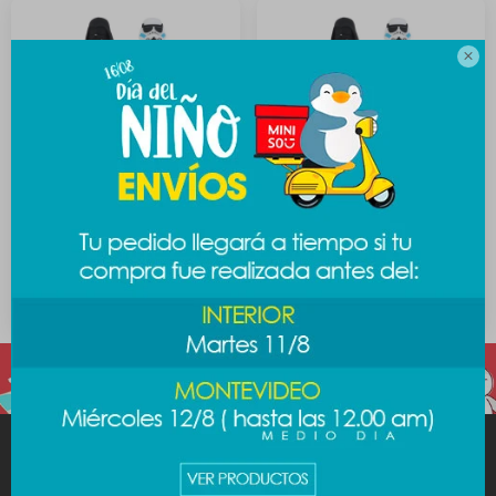

Lapicera Star Wars - Darth
Lapicera Star Wars -
Vader
Stormtrooper
189
189
$
$
MINISO