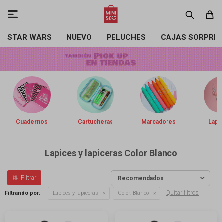

STAR WARS
NUEVO
PELUCHES
CAJAS SORPRE
Cuadernos
Cartucheras
Marcadores
Lapi
Lapices y lapiceras Color Blanco
Recomendados
Quitar filtros
Filtrando por:
Lapices y lapiceras
Color:
Blanco