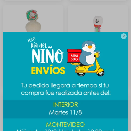

Lapicera navideña Sanrio
Lapicera BT21 4 colores - Rj
189
89
$
$