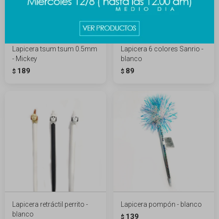
Lapicera tsum tsum 0.5mm
Lapicera 6 colores Sanrio -
- Mickey
blanco
189
89
$
$
Lapicera retráctil perrito -
Lapicera pompón - blanco
blanco
139
$