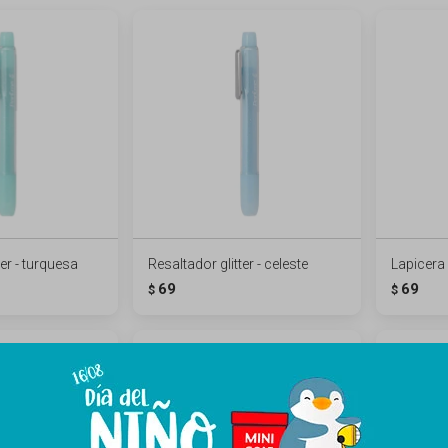
ter - turquesa
Resaltador glitter - celeste
Lapicera 
69
69
$
$