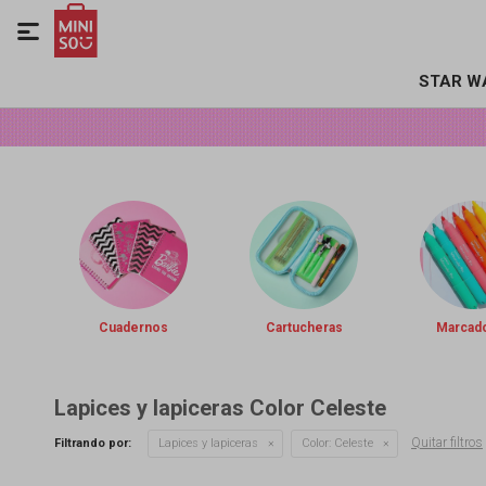

STAR W
Cuadernos
Cartucheras
Marcad
Lapices y lapiceras Color Celeste
Quitar filtros
Filtrando por:
Lapices y lapiceras
Color:
Celeste