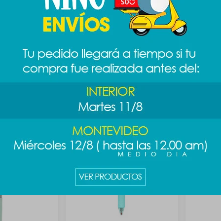
ara - verde
Lapicera rotación BT21 - koya
Lapicera 
189
89
$
$