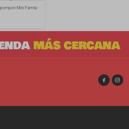
 pompón Mini Family -

