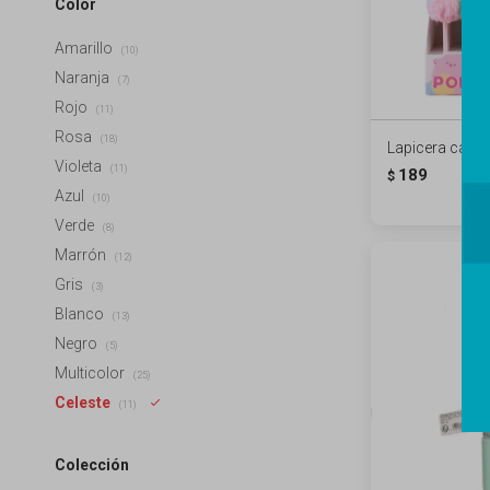
Color
Amarillo
(10)
Naranja
(7)
Rojo
(11)
Rosa
(18)
Lapicera capib
Violeta
(11)
189
$
Azul
(10)
Verde
(8)
Marrón
(12)
Gris
(3)
Blanco
(13)
Negro
(5)
Multicolor
(25)
Celeste
(11)
Colección