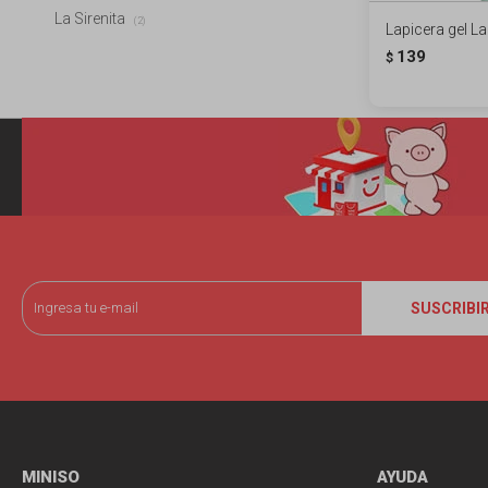
La Sirenita
(2)
Lapicera gel La 
139
$
SUSCRIBI
MINISO
AYUDA