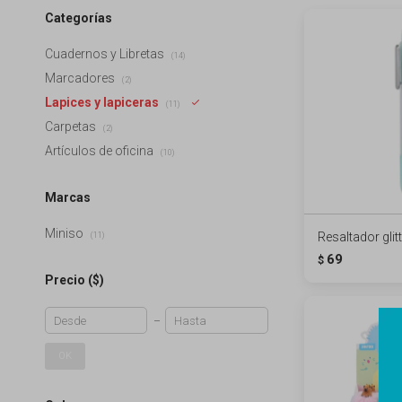
Categorías
Cuadernos y Libretas
(14)
Marcadores
(2)
Lapices y lapiceras
(11)
Carpetas
(2)
Artículos de oficina
(10)
Marcas
Miniso
Resaltador glit
(11)
69
$
Precio
($)
OK