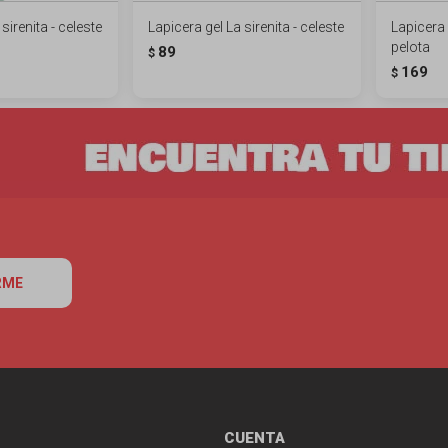
sirenita - celeste
Lapicera gel La sirenita - celeste
Lapicera
pelota
89
$
169
$
RME
CUENTA