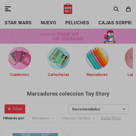

STAR WARS
NUEVO
PELUCHES
CAJAS SORPRE
Cuadernos
Cartucheras
Marcadores
Lapi
Marcadores coleccion Toy Story
Recomendados
Quitar filtros
Filtrando por:
Marcadores
Colección:
Toy Story