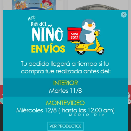

Marcadores con glitter Toy
Marcadores con valija Toy
Story
Story
349
389
$
$
MINISO
AYUDA