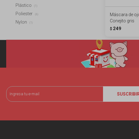
Plástico
(1)
Poliester
Máscara de oj
(6)
Conejito gris
Nylon
(1)
249
$
SUSCRIBI