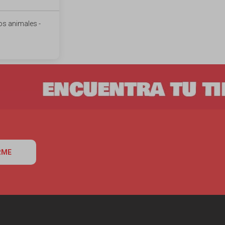
os animales -
RME