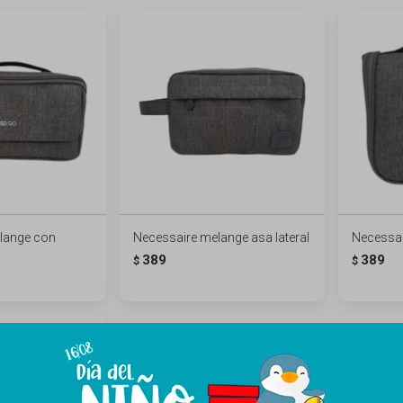
lange con
Necessaire melange asa lateral
Necessai
389
389
$
$