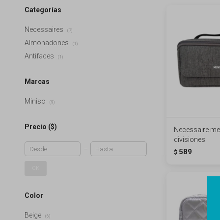
Categorías
Necessaires
(7)
Almohadones
(1)
Antifaces
(1)
Marcas
Miniso
(9)
Precio
($)
Necessaire me
divisiones
589
$
OK
Color
Beige
(6)