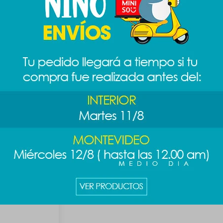
os Puffy -
Almohadón de cuello - gris
Necessaire
389
389
$
489
$
$