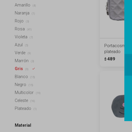
Amarillo
(4)
Naranja
(1)
Rojo
(3)
Rosa
(41)
Violeta
(7)
Azul
Portacosmétic
(5)
plateado
Verde
(9)
489
$
Marrón
(3)
Gris
(9)
Blanco
(15)
Negro
(15)
Multicolor
(19)
Celeste
(16)
Plateado
(1)
Material