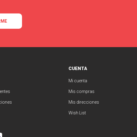
RME
CUENTA
Mi cuenta
entes
Mis compras
ciones
Mis direcciones
Wish List