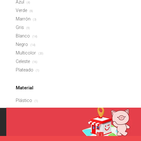
Azul
(4)
Verde
(8)
Marrón
(3)
Gris
(9)
Blanco
(14)
Negro
(14)
Multicolor
(20)
Celeste
(16)
Plateado
(1)
Material
Plástico
(1)