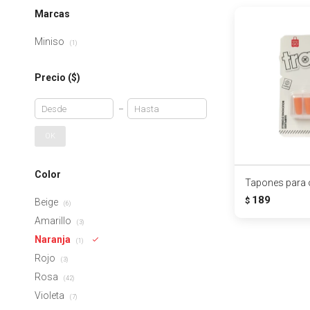
Marcas
Miniso
(1)
Precio
($)
OK
Color
Tapones para o
189
$
Beige
(6)
Amarillo
(3)
Naranja
(1)
Rojo
(3)
Rosa
(42)
Violeta
(7)