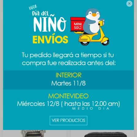
589
219

$
$
Necessaire rectangular -
Necessaire trapecio - negro
negro
389
$
219
$