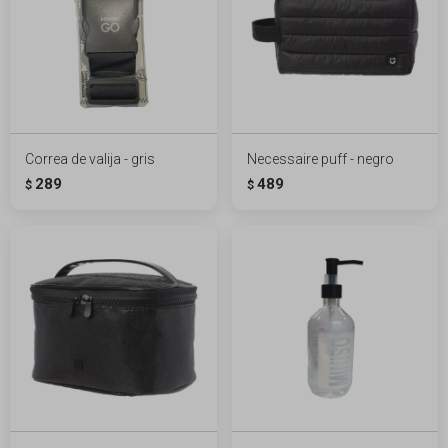
Correa de valija - gris
Necessaire puff - negro
289
489
$
$