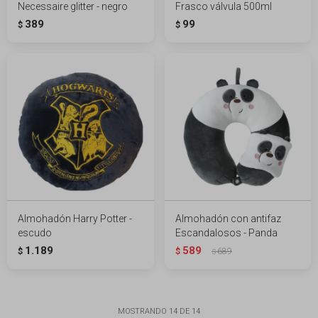
Necessaire glitter - negro
Frasco válvula 500ml
389
99
$
$
Almohadón Harry Potter -
Almohadón con antifaz
escudo
Escandalosos - Panda
1.189
589
$
$
689
$
MOSTRANDO
14
DE
14