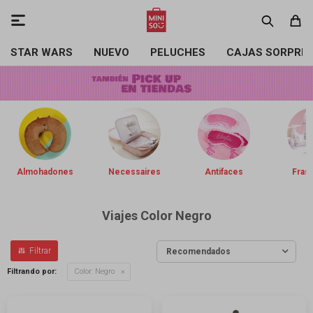

STAR WARS
NUEVO
PELUCHES
CAJAS SORPRE
Almohadones
Necessaires
Antifaces
Frasq
Viajes Color Negro
Recomendados
Filtrando por:
Color:
Negro