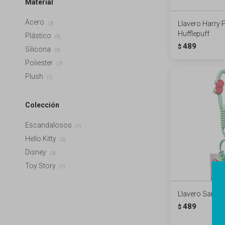
Material
Acero
Llavero Harry P
(3)
Hufflepuff
Plástico
(9)
489
$
Silicona
(5)
Poliester
(7)
Plush
(1)
Colección
Escandalosos
(1)
Hello Kitty
(2)
Disney
(3)
Toy Story
(1)
Llavero Sanrio
489
$