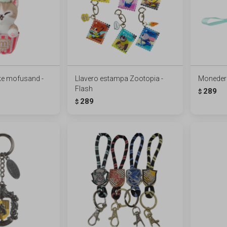
ke mofusand -
Llavero estampa Zootopia -
Monedero
Flash
289
$
289
$