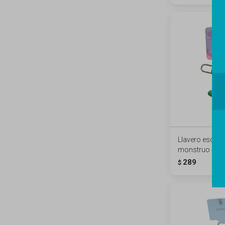
Llavero escand
monstruo - Pa
289
$