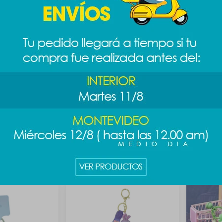
alositos
Llavero candy princesas - Ariel
Mochila m
nda
289
989
$
$