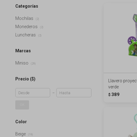
Categorías
Mochilas
(2)
Monederos
(2)
Luncheras
(2)
Marcas
Miniso
(29)
Precio
($)
Llavero proyect
verde
389
$
OK
Color
Beige
(19)