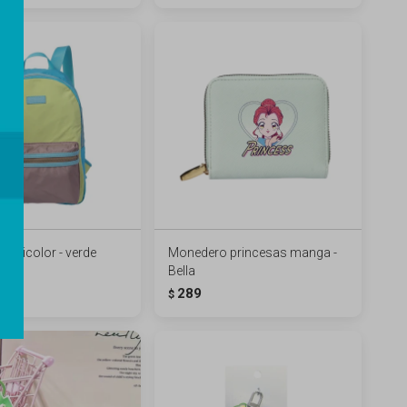
ulticolor - verde
Monedero princesas manga -
Bella
289
$