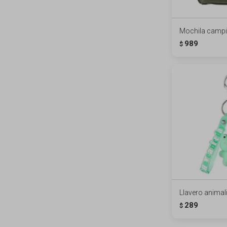
Mochila campin
989
$
Llavero animali
289
$