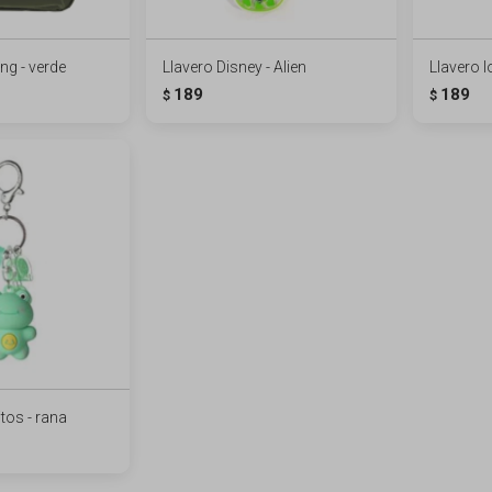
g - verde
Llavero Disney - Alien
Llavero lo
189
189
$
$
tos - rana