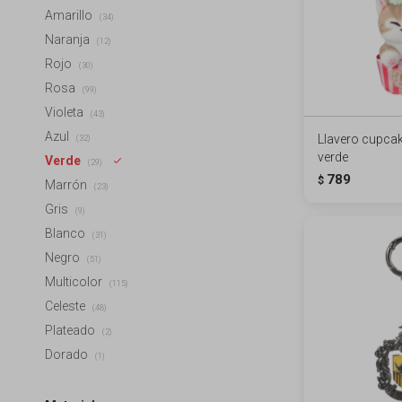
Amarillo
(34)
Naranja
(12)
Rojo
(30)
Rosa
(99)
Violeta
(43)
Azul
Llavero cupca
(32)
verde
Verde
(29)
789
$
Marrón
(23)
Gris
(9)
Blanco
(31)
Negro
(51)
Multicolor
(115)
Celeste
(48)
Plateado
(2)
Dorado
(1)