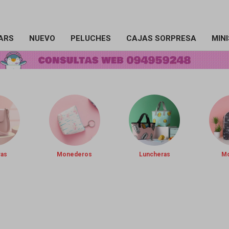
ARS
NUEVO
PELUCHES
CAJAS SORPRESA
MIN
ras
Monederos
Luncheras
Mo