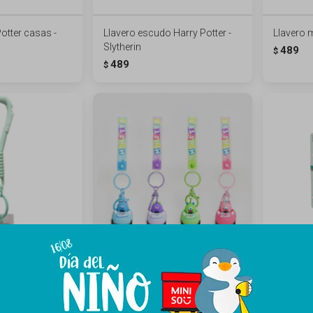
otter casas -
Llavero escudo Harry Potter -
Llavero 
Slytherin
489
$
489
$
 - Pochacco
Llavero monsters A - verde
Colgante
Pochac
289
$
219
$