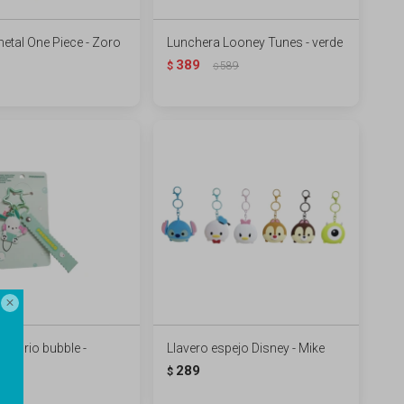
metal One Piece - Zoro
Lunchera Looney Tunes - verde
389
$
589
$

 Sanrio bubble -
Llavero espejo Disney - Mike
co
289
$