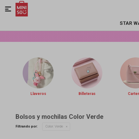

STAR W
Llaveros
Billeteras
Carte
Bolsos y mochilas Color Verde
Filtrando por:
Color:
Verde