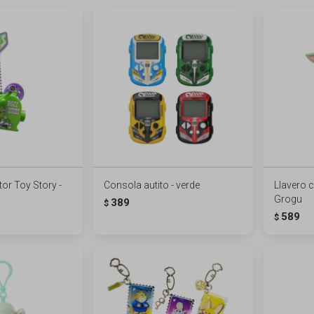
or Toy Story -
Consola autito - verde
Llavero c
Grogu
389
$
589
$