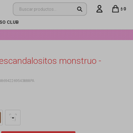
0
$
ISO CLUB
 escandalositos monstruo -
886942269543888PA