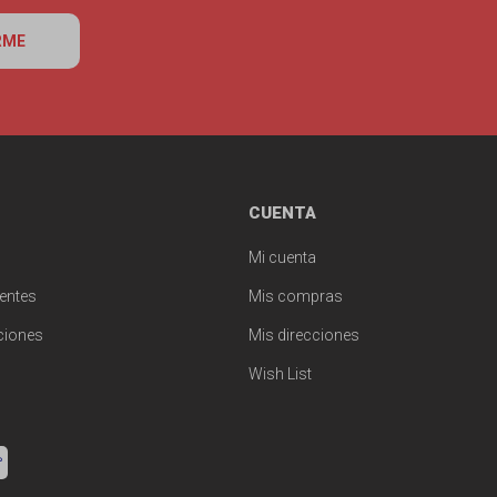
RME
CUENTA
Mi cuenta
entes
Mis compras
ciones
Mis direcciones
Wish List