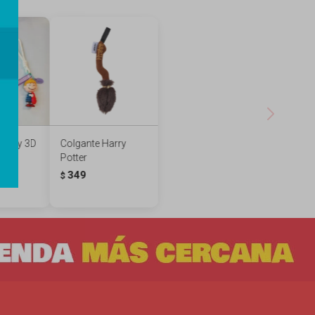
noopy 3D
Colgante Harry
r
Potter
349
$