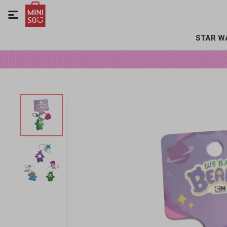

STAR W