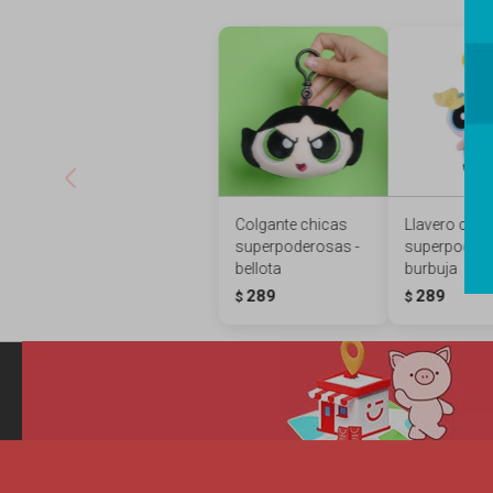
Colgante chicas
Llavero chic
superpoderosas -
superpodero
bellota
burbuja
289
289
$
$