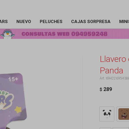
ARS
NUEVO
PELUCHES
CAJAS SORPRESA
MIN
Llavero
Panda
69422695438
289
$