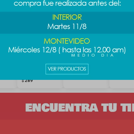
as
Llavero spinner
Llavero plush
Llavero S
sas -
Harry Potter -
Minecraft - creeper
- Schroede
amarillo
349
349
$
$
289
$