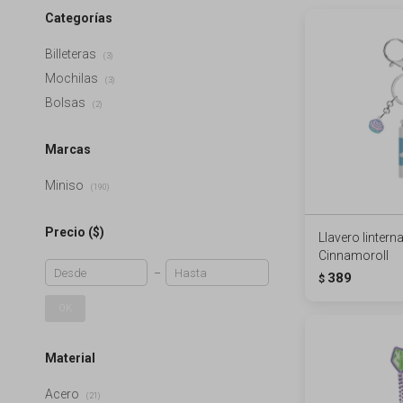
Categorías
Billeteras
(3)
Mochilas
(3)
Bolsas
(2)
Marcas
Miniso
(190)
Precio
($)
Llavero linterna
Cinnamoroll
389
$
OK
Material
Acero
(21)