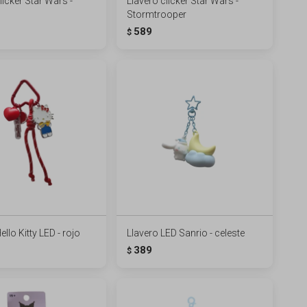
licker Star Wars -
Llavero clicker Star Wars -
Stormtrooper
589
$
ello Kitty LED - rojo
Llavero LED Sanrio - celeste
389
$