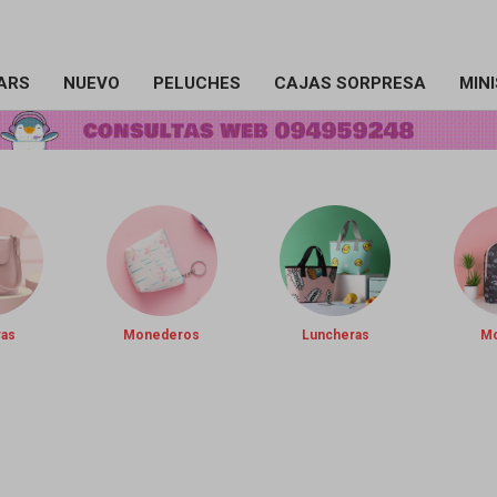
ARS
NUEVO
PELUCHES
CAJAS SORPRESA
MIN
ras
Monederos
Luncheras
Mo