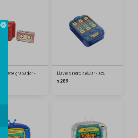

cassette grabador -
Llavero retro celular - azul
289
$