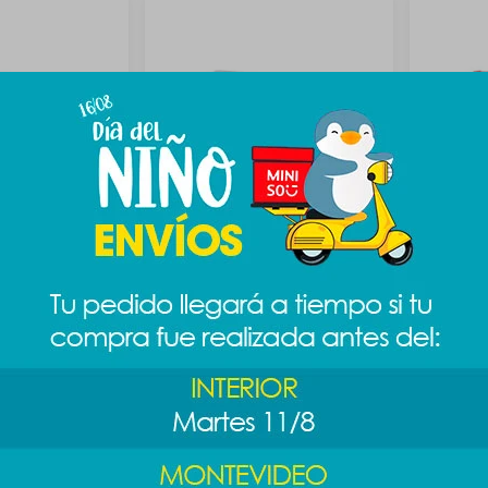
te grabador -
Llavero cassette grabador -
Llavero 
blanco
rojo
289
289
$
$