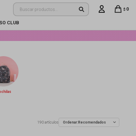
0
$
ISO CLUB
chilas
190 artículos
Recomendados