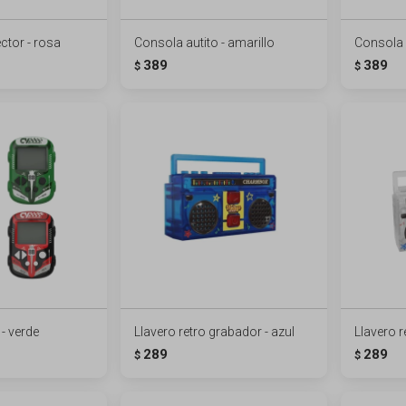
ctor - rosa
Consola autito - amarillo
Consola a
389
389
$
$
- verde
Llavero retro grabador - azul
Llavero r
289
289
$
$