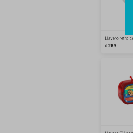
Llavero retro c
289
$