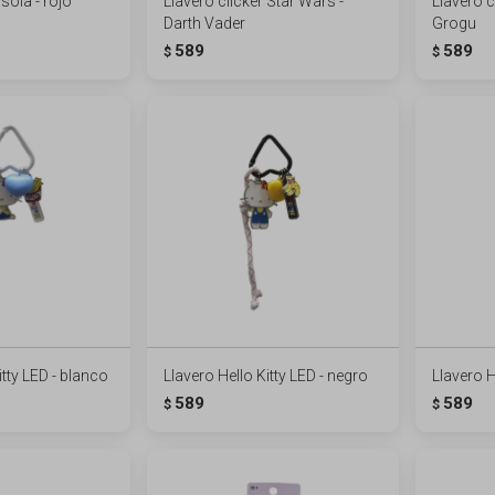
sola - rojo
Llavero clicker Star Wars -
Llavero c
Darth Vader
Grogu
589
589
$
$
itty LED - blanco
Llavero Hello Kitty LED - negro
Llavero H
589
589
$
$