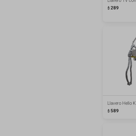
Llavero TV con
289
$
Llavero Hello K
589
$