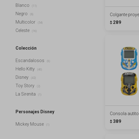
Blanco
(11)
Negro
Colgante proye
(8)
289
Multicolor
$
(54)
Celeste
(16)
Colección
Escandalosos
(6)
Hello Kitty
(40)
Disney
(42)
Toy Story
(2)
La Sirenita
(1)
Personajes Disney
Consola autito 
389
$
Mickey Mouse
(1)