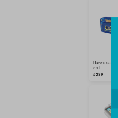
Llavero casset
azul
289
$