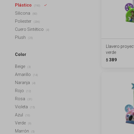
Plástico
(190)
Silicona
(80)
Poliester
(206)
Cuero Sintético
(4)
Plush
(25)
Llavero proyect
verde
Color
389
$
Beige
(3)
Amarillo
(14)
Naranja
(4)
Rojo
(12)
Rosa
(31)
Violeta
(15)
Azul
(10)
Verde
(9)
Marrón
(5)