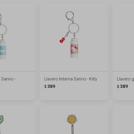
 Sanrio -
Llavero linterna Sanrio - Kitty
Llavero g
389
389
$
$