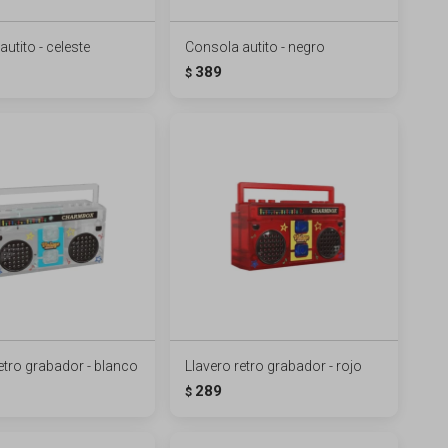
utito - celeste
Consola autito - negro
389
$
etro grabador - blanco
Llavero retro grabador - rojo
289
$