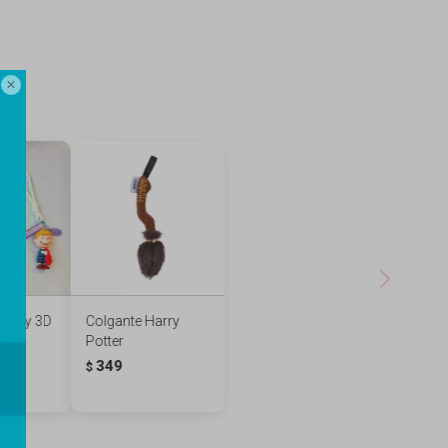

noopy 3D
Colgante Harry
r
Potter
349
$