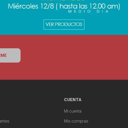
RME
CUENTA
Mi cuenta
entes
Mis compras