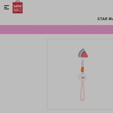

STAR W