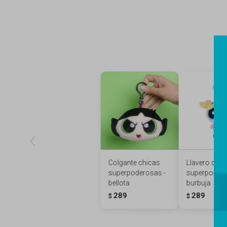
Colgante chicas
Llavero chic
superpoderosas -
superpodero
bellota
burbuja
289
289
$
$