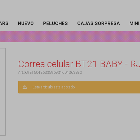
ARS
NUEVO
PELUCHES
CAJAS SORPRESA
MIN
Correa celular BT21 BABY - R
69316043633596931604363380
Este artículo está agotado.