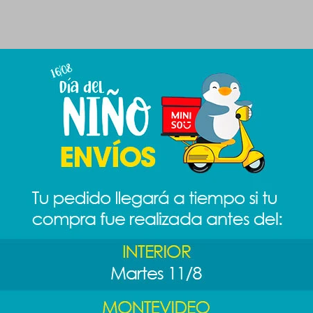
Productos que te pueden interesar
as
Llavero spinner
Llavero plush
Llavero S
sas -
Harry Potter -
Minecraft - creeper
- Schroede
amarillo
349
349
$
$
289
$