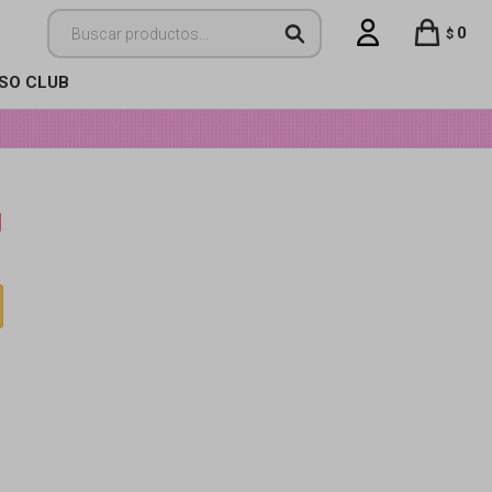
0
$
ISO CLUB
J