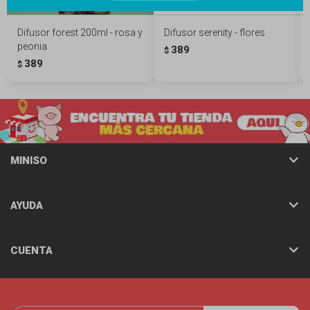
Difusor forest 200ml - rosa y
Difusor serenity - flores
peonia
389
$
389
$
MINISO
AYUDA
CUENTA