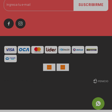
SUSCRIBIRME


© Copyright 2026 / Miniso Uruguay