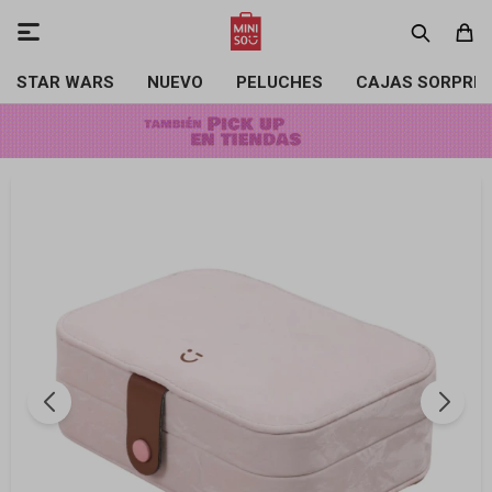

STAR WARS
NUEVO
PELUCHES
CAJAS SORPRE