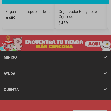
Organizador espejo - celeste
Organizador Harry Potter L -
Gryffindor
489
$
489
$
MINISO
AYUDA
CUENTA