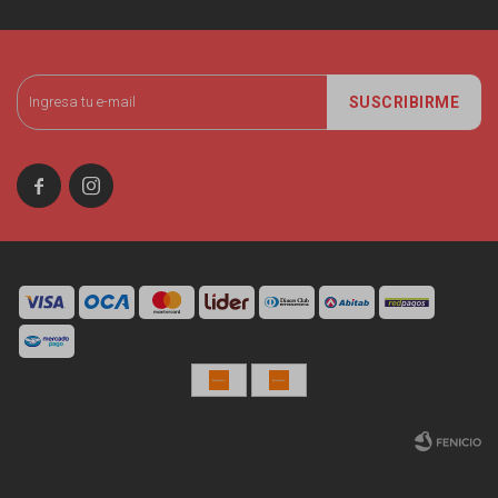
SUSCRIBIRME


© Copyright 2026 / Miniso Uruguay