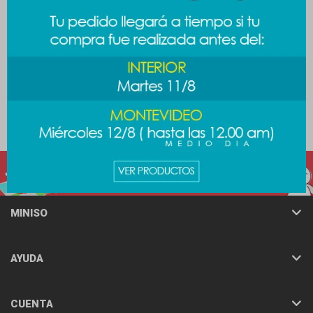
Almohadón pingüino - rosa
Almohadón animales -
amarillo
789
$
789
$
MINISO
AYUDA
CUENTA