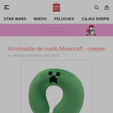

STAR WARS
NUEVO
PELUCHES
CAJAS SORPRE
Almohadón de cuello Minecraft - creeper
69316043196466931604319653