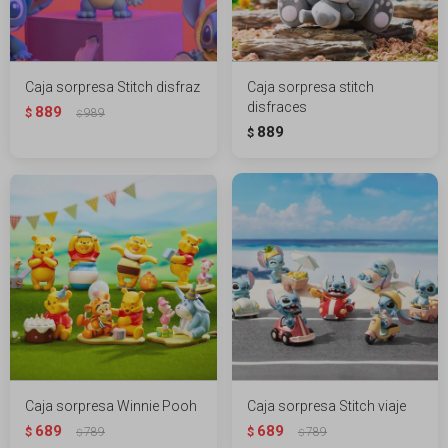
Caja sorpresa Stitch disfraz
Caja sorpresa stitch
disfraces
889
$
989
$
889
$
Caja sorpresa Winnie Pooh
Caja sorpresa Stitch viaje
689
689
$
789
$
789
$
$