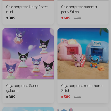
Caja sorpresa Harry Potter
Caja sorpresa summer
mini
party Stitch
389
689
$
$
789
$
Caja sorpresa Sanrio
Caja sorpresa motorhome
galactic
Stitch
389
589
$
$
789
$