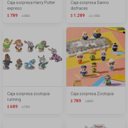
Caja sorpresa Harry Potter
Caja sorpresa Sanrio
expreso
disfraces
789
1.289
$
989
$
1.489
$
$
Caja sorpresa zootopia
Caja sorpresa Zootopia
running
789
$
889
$
689
$
789
$