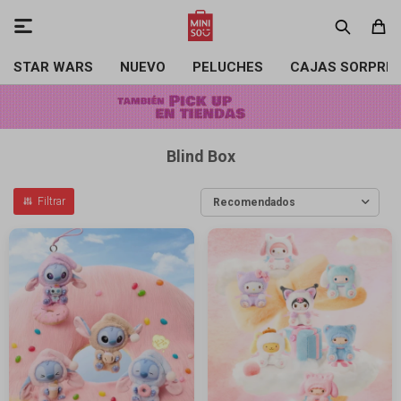

STAR WARS
NUEVO
PELUCHES
CAJAS SORPRE
Blind Box
Recomendados