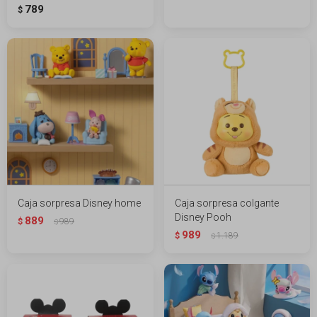
789
$
Caja sorpresa Disney home
Caja sorpresa colgante
Disney Pooh
889
$
989
$
989
$
1.189
$