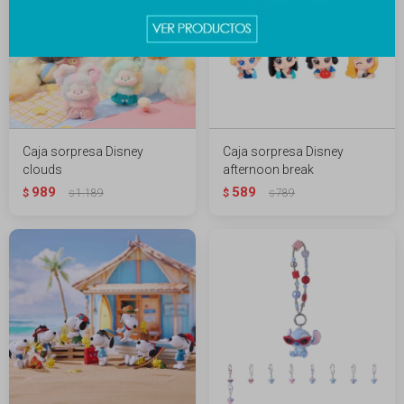
Caja sorpresa Disney
Caja sorpresa Disney
clouds
afternoon break
989
589
$
1.189
$
789
$
$