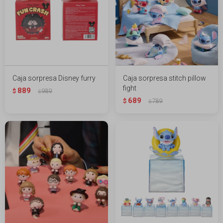
Caja sorpresa Disney furry
Caja sorpresa stitch pillow
fight
889
$
989
$
689
$
789
$