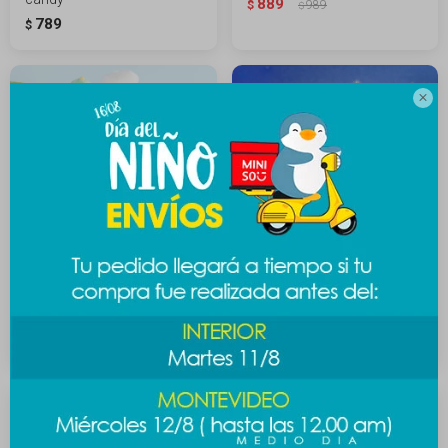
889
$
989
$
789
$

Caja sorpresa colgante
Caja sorpresa wakuku trick
osito disfrazado
or treat
889
1.189
$
$