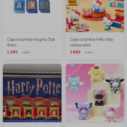
Caja sorpresa insignia Star
Caja sorpresa Hello kitty
Wars
restaurante
289
889
$
389
$
989
$
$