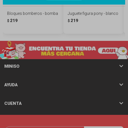
Bloques bomberos - bomba
Juguete figura pony - blanco
219
219
$
$
MINISO
AYUDA
CUENTA