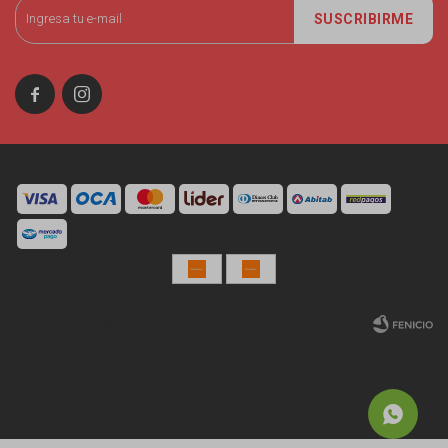
SUSCRIBIRME


© Copyright 2026 / Miniso Uruguay