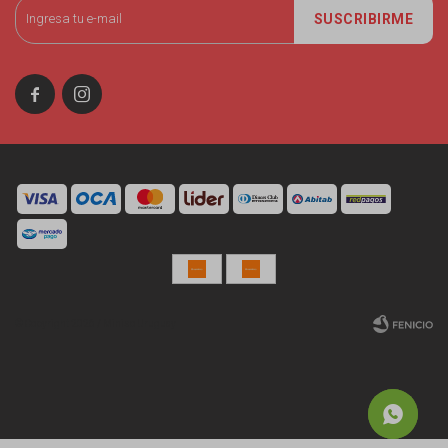
SUSCRIBIRME


© Copyright 2026 / Miniso Uruguay