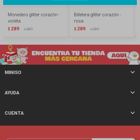
Monedero glitter corazón -
Billetera glitter corazón -
violeta
rosa
289
289
$
389
$
389
$
$
MINISO
AYUDA
CUENTA