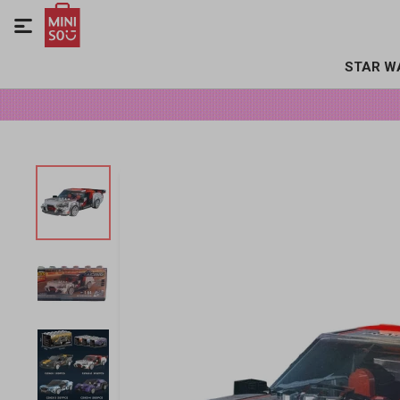

STAR W