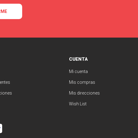
RME
CUENTA
Mi cuenta
entes
Mis compras
ciones
Mis direcciones
Wish List