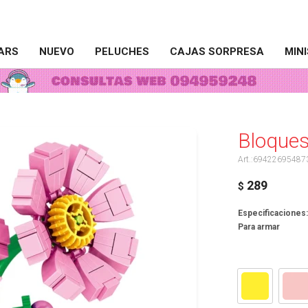
ARS
NUEVO
PELUCHES
CAJAS SORPRESA
MIN
Bloques
69422695487
289
$
Especificaciones
Para armar