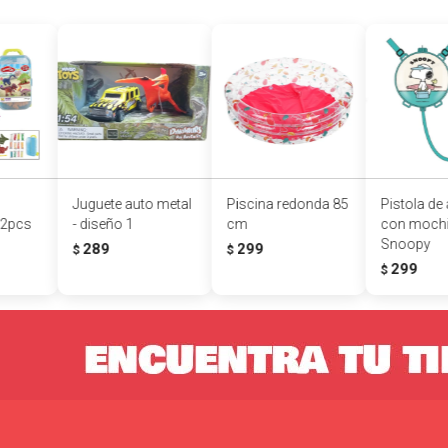
Juguete auto metal
Piscina redonda 85
Pistola de
12pcs
- diseño 1
cm
con mochi
Snoopy
289
299
$
$
299
$