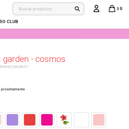
0
$
ISO CLUB
 garden - cosmos
396942269548371
: próximamente