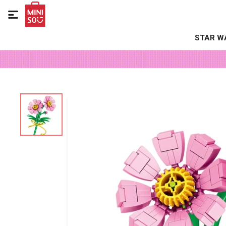

STAR W