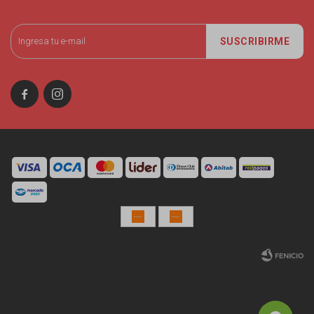
SUSCRIBIRME


© Copyright 2026 / Miniso Uruguay