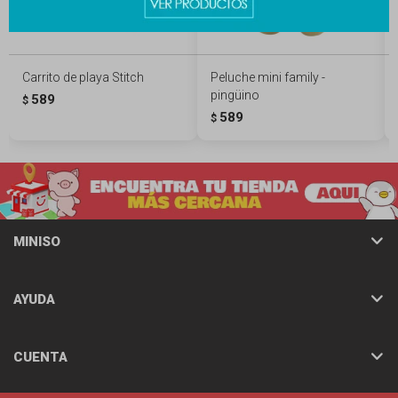
Carrito de playa Stitch
Peluche mini family -
pingüino
589
$
589
$
MINISO
AYUDA
CUENTA