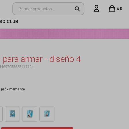
0
$
ISO CLUB
 para armar - diseño 4
446970556351144D4
: próximamente