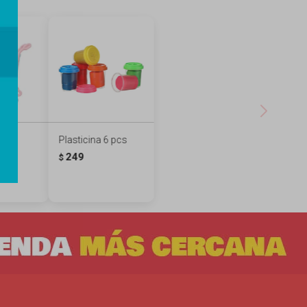
o de
Plasticina 6 pcs
249
$
ll