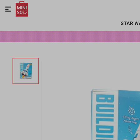

STAR W