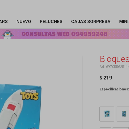
ARS
NUEVO
PELUCHES
CAJAS SORPRESA
MIN
Bloques
69705563511
219
$
Especificaciones