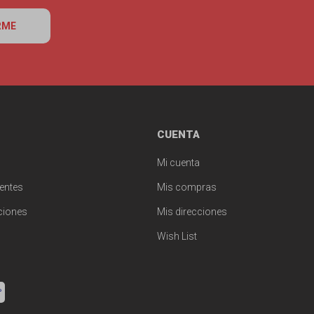
RME
CUENTA
Mi cuenta
entes
Mis compras
ciones
Mis direcciones
Wish List