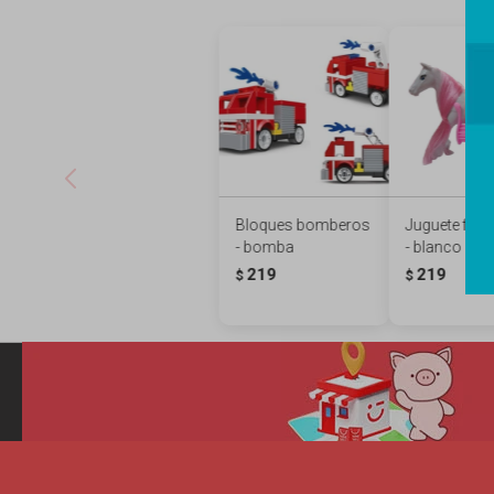
Bloques bomberos
Juguete figu
- bomba
- blanco
219
219
$
$