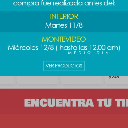
ra pony
Consola K002 -
Bloques puzzle de
Mini carrit
amarillo
flores - Senecio
compras -
Cinnamoro
219
249
$
$
249
$