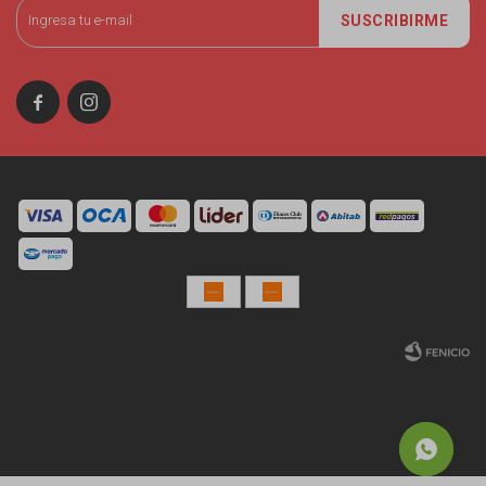
SUSCRIBIRME


© Copyright 2026 / Miniso Uruguay