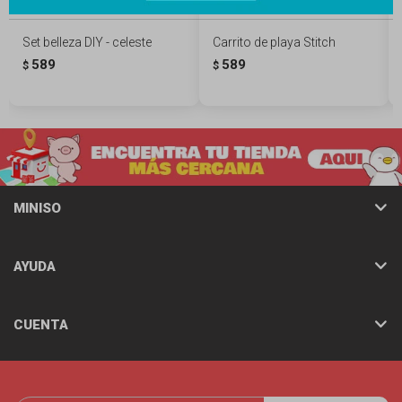
Set belleza DIY - celeste
Carrito de playa Stitch
589
589
$
$
MINISO
AYUDA
CUENTA