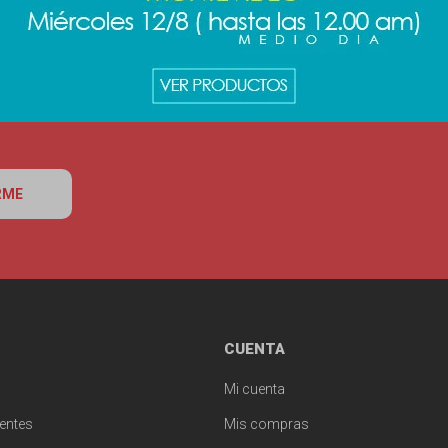
RME
CUENTA
Mi cuenta
entes
Mis compras