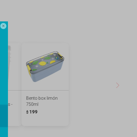

r
Bento box limón
4 pcs -
750ml
199
$