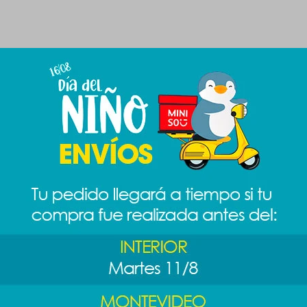
Productos que te pueden interesar
ina
Contenedor de
Contenedor
Contenedo
ador -
alimentos 2.4lt
alimentos 350ml
alimentos 
diseño 1
189
189
$
289
$
$
199
$