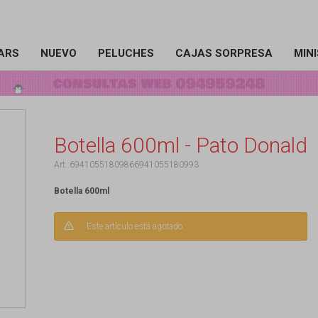
ARS
NUEVO
PELUCHES
CAJAS SORPRESA
MIN
Botella 600ml - Pato Donald
69410551809866941055180993
Botella 600ml
Este artículo está agotado.