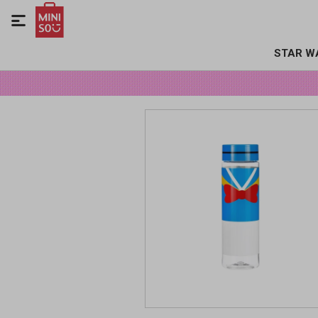

STAR W