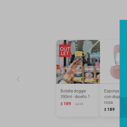
Botella doggie
Esponja coc
390ml - diseño 1
con dispens
rosa
189
$
219
$
189
$