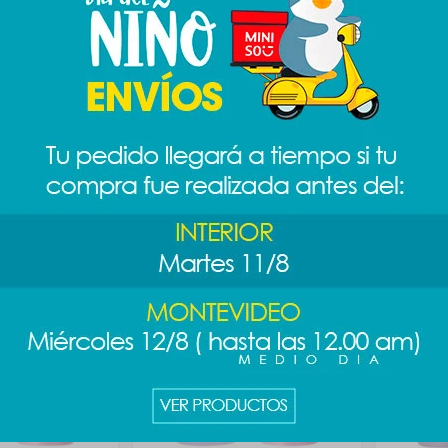
a rosas - nº6
Rubor en crema marrones -
Rubor en
nº8
nº10
389
389
$
$