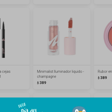
a cejas
Minimalist Iluminador liquido -
Rubor en
1
champagne
389
$
389
$