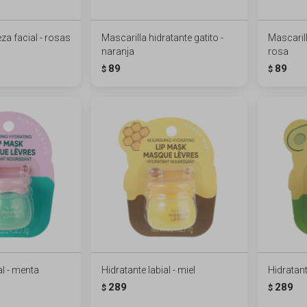
za facial - rosas
Mascarilla hidratante gatito -
Mascarill
naranja
rosa
89
89
$
$
al - menta
Hidratante labial - miel
Hidratante
289
289
$
$