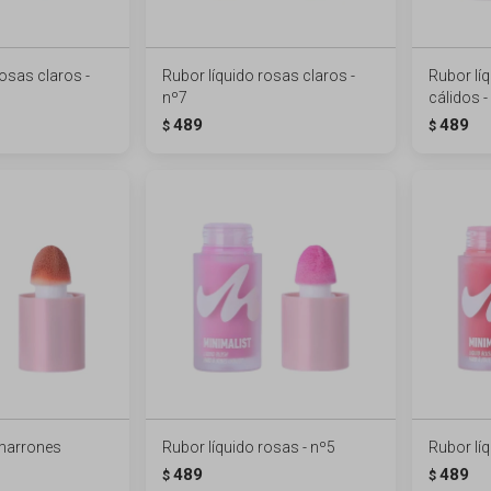
rosas claros -
Rubor líquido rosas claros -
Rubor lí
nº7
cálidos -
489
489
$
$
 marrones
Rubor líquido rosas - nº5
Rubor líq
489
489
$
$