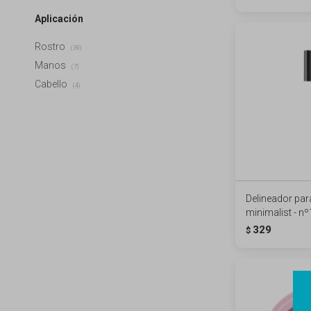
Aplicación
Rostro
(39)
Manos
(7)
Cabello
(4)
Delineador par
minimalist - nº
329
$