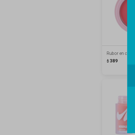
Rubor en crem
389
$