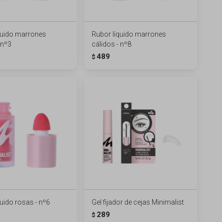
quido marrones
Rubor líquido marrones
 nº3
cálidos - nº8
489
$
uido rosas - nº6
Gel fijador de cejas Minimalist
289
$