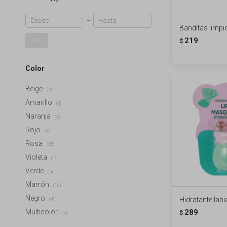
Banditas limpie
219
OK
$
Color
Beige
(2)
Amarillo
(4)
Naranja
(1)
Rojo
(1)
Rosa
(15)
Violeta
(1)
Verde
(5)
Marrón
(10)
Negro
Hidratante labi
(4)
Multicolor
289
$
(7)