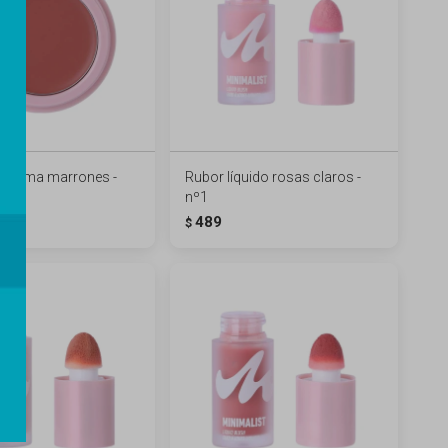
 crema marrones -
Rubor líquido rosas claros -
nº1
489
$