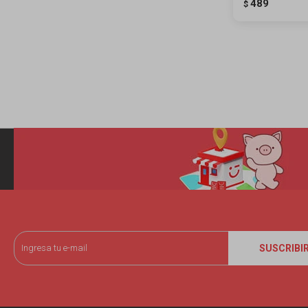
489
$
SUSCRIBI