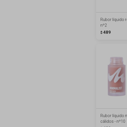
Rubor líquido 
nº2
489
$
Rubor líquido
cálidos - nº10