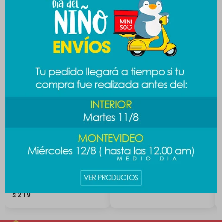
Productos que te pueden interesar
Brocha iluminador pink
Brocha peach blush
2pcs
219
$
219
$